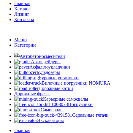
Главная
Каталог
Лизинг
Контакты
TRUCK-OPT
2017 - 2026 ВСЕ ПРАВА ЗАЩИЩЕНЫ.
Меню
Категории
Автобетоносмесители
Автогрейдеры
Асфальтоукладчики
Бульдозеры
Буровые установки
Вилочные погрузчики NOMURA
Дорожные катки
Дорожные фрезы
Карьерные самосвалы
Погрузчики
Самосвалы
Седельные тягачи
Экскаваторы
Главная