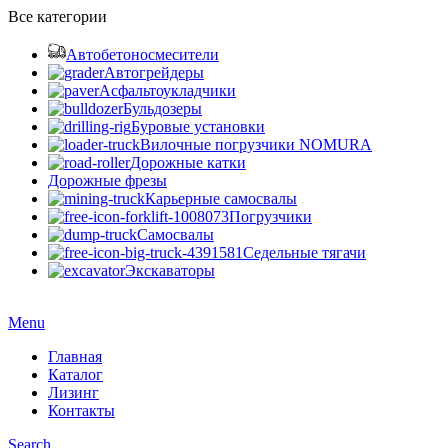
Все категории
Автобетоносмесители
Автогрейдеры
Асфальтоукладчики
Бульдозеры
Буровые установки
Вилочные погрузчики NOMURA
Дорожные катки
Дорожные фрезы
Карьерные самосвалы
Погрузчики
Самосвалы
Седельные тягачи
Экскаваторы
Menu
Главная
Каталог
Лизинг
Контакты
Search