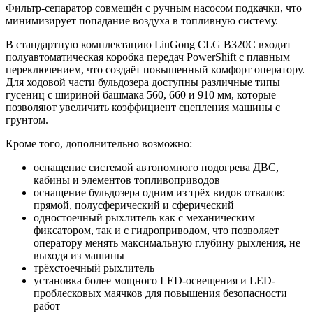
Фильтр-сепаратор совмещён с ручным насосом подкачки, что
минимизирует попадание воздуха в топливную систему.
В стандартную комплектацию LiuGong CLG B320C входит
полуавтоматическая коробка передач PowerShift с плавным
переключением, что создаёт повышенный комфорт оператору.
Для ходовой части бульдозера доступны различные типы
гусениц с шириной башмака 560, 660 и 910 мм, которые
позволяют увеличить коэффициент сцепления машины с
грунтом.
Кроме того, дополнительно возможно:
оснащение системой автономного подогрева ДВС,
кабины и элементов топливоприводов
оснащение бульдозера одним из трёх видов отвалов:
прямой, полусферический и сферический
одностоечный рыхлитель как с механическим
фиксатором, так и с гидроприводом, что позволяет
оператору менять максимальную глубину рыхления, не
выходя из машины
трёхстоечный рыхлитель
установка более мощного LED-освещения и LED-
проблесковых маячков для повышения безопасности
работ