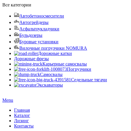
Все категории
Автобетоносмесители
Автогрейдеры
Асфальтоукладчики
Бульдозеры
Буровые установки
Вилочные погрузчики NOMURA
Дорожные катки
Дорожные фрезы
Карьерные самосвалы
Погрузчики
Самосвалы
Седельные тягачи
Экскаваторы
Menu
Главная
Каталог
Лизинг
Контакты