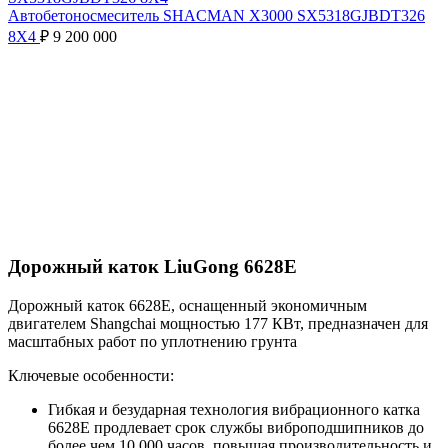
Автобетоносмеситель SHACMAN Х3000 SX5318GJBDT326
8X4
₽
9 200 000
Click to enlarge
Дорожный каток LiuGong 6628E
Дорожный каток 6628E, оснащенный экономичным
двигателем Shangchai мощностью 177 КВт, предназначен для
масштабных работ по уплотнению грунта
Ключевые особенности:
Гибкая и безударная технология вибрационного катка
6628E продлевает срок службы виброподшипников до
более чем 10 000 часов, повышая производительность и