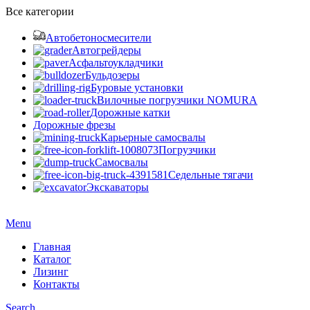
Все категории
Автобетоносмесители
Автогрейдеры
Асфальтоукладчики
Бульдозеры
Буровые установки
Вилочные погрузчики NOMURA
Дорожные катки
Дорожные фрезы
Карьерные самосвалы
Погрузчики
Самосвалы
Седельные тягачи
Экскаваторы
Menu
Главная
Каталог
Лизинг
Контакты
Search