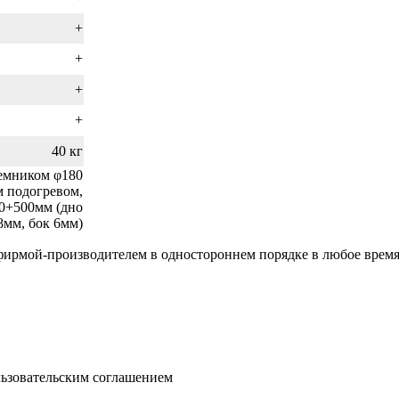
+
+
+
+
40 кг
ъемником φ180
 подогревом,
0+500мм (дно
8мм, бок 6мм)
фирмой-производителем в одностороннем порядке в любое время
льзовательским соглашением