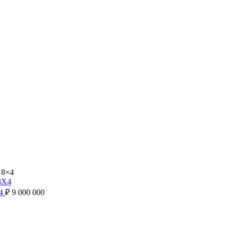
 8×4
X4
₽
9 000 000