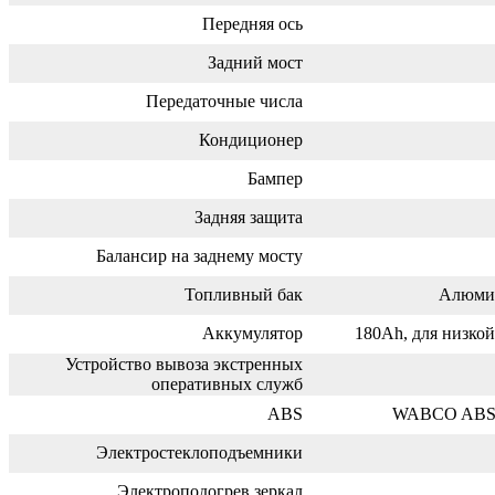
Передняя ось
Задний мост
Передаточные числа
Кондиционер
Бампер
Задняя защита
Балансир на заднему мосту
Топливный бак
Алюмин
Аккумулятор
180Ah, для низко
Устройство вывоза экстренных
оперативных служб
ABS
WABCO ABS с
Электростеклоподъемники
Электроподогрев зеркал