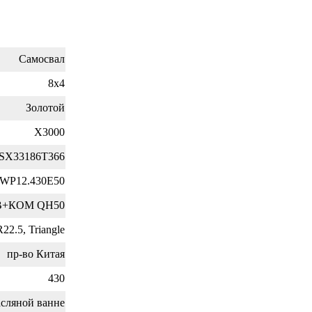
Самосвал
8х4
Золотой
X3000
SX33186T366
WP12.430E50
-B+КОМ QH50
22.5, Triangle
пр-во Китая
430
сляной ванне